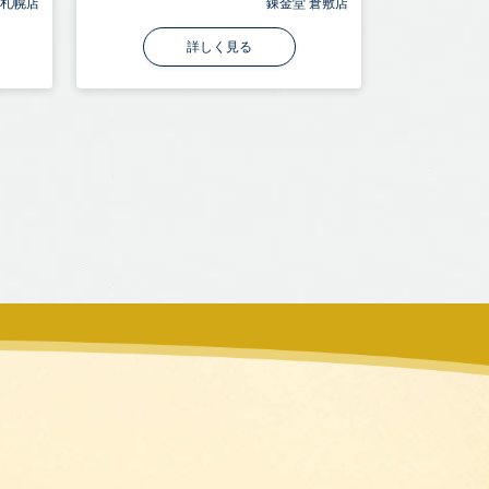
 札幌店
錬金堂 倉敷店
詳しく見る