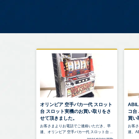
オリンピア 空手バカ一代 スロット
ABI
台 スロット実機のお買い取りをさ
コ台
せて頂きました。
買い取 
お客さまよりお電話でご連絡いただき、早
お客
速、オリンピア 空手バカ一代 スロット台 ...
速、AB