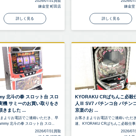
2026/07/31買取
2026/0
錬金堂 町田店
錬金堂
詳しく見る
詳しく見る
mmy 北斗の拳 スロット台 スロ
KYORAKU CRぱちんこ必殺
実機 サミーのお買い取りをさ
人Ⅲ SV7 パチンコ台 パチン
きました ...
京楽のお ...
さまよりお電話でご連絡いただき、早
お客さまよりお電話でご連絡いただ
mmy 北斗の拳 スロット台 スロ...
速、KYORAKU CRぱちんこ必殺仕事人
2026/07/31買取
2026/0