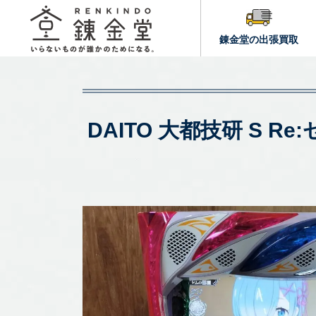
錬金堂の出張買取
DAITO 大都技研 S 