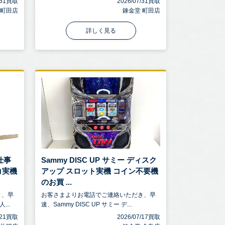
7/31買取
2026/07/31買取
 町田店
錬金堂 町田店
詳しく見る
仕事
Sammy DISC UP サミー ディスク
コ実機
アップ スロット実機 コイン不要機
のお買 ...
き、早
お客さまよりお電話でご連絡いただき、早
...
速、Sammy DISC UP サミー デ...
7/21買取
2026/07/17買取