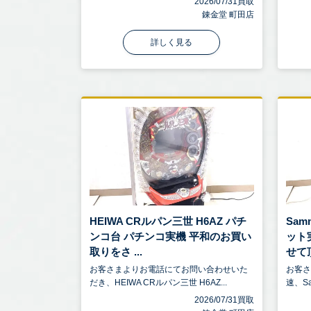
2026/07/31買取
錬金堂 町田店
詳しく見る
HEIWA CRルパン三世 H6AZ パチ
Sa
ンコ台 パチンコ実機 平和のお買い
ット
取りをさ ...
せて頂
お客さまよりお電話にてお問い合わせいた
お客
だき、HEIWA CRルパン三世 H6AZ...
速、Sa
2026/07/31買取