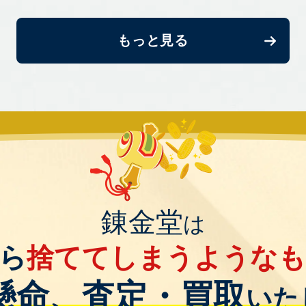
もっと見る
錬金堂
は
ら
捨ててしまうような
懸命、査定・買取
いた