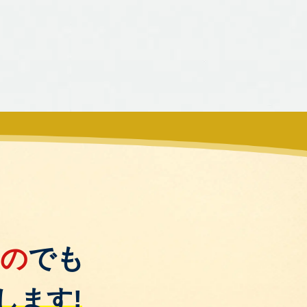
もの
でも
します!