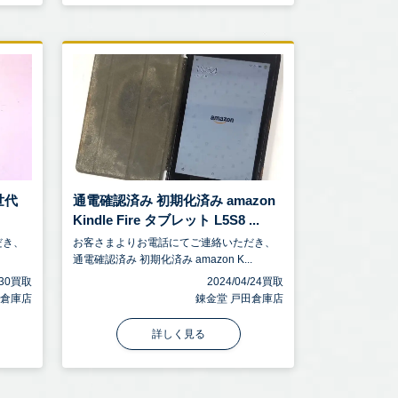
5世代
通電確認済み 初期化済み amazon
Kindle Fire タブレット L5S8 ...
だき、
お客さまよりお電話にてご連絡いただき、
通電確認済み 初期化済み amazon K...
0/30買取
2024/04/24買取
田倉庫店
錬金堂 戸田倉庫店
詳しく見る