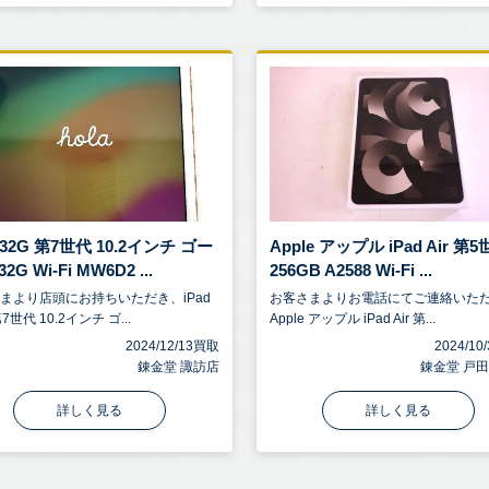
d 32G 第7世代 10.2インチ ゴー
Apple アップル iPad Air 第
2G Wi-Fi MW6D2 ...
256GB A2588 Wi-Fi ...
まより店頭にお持ちいただき、iPad
お客さまよりお電話にてご連絡いた
第7世代 10.2インチ ゴ...
Apple アップル iPad Air 第...
2024/12/13買取
2024/1
錬金堂 諏訪店
錬金堂 戸
詳しく見る
詳しく見る