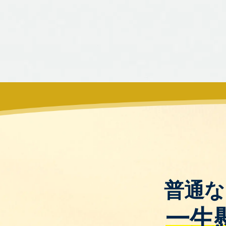
普通な
一生