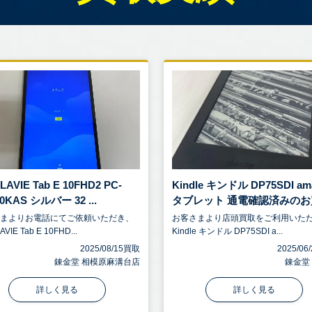
LAVIE Tab E 10FHD2 PC-
Kindle キンドル DP75SDI am
0KAS シルバー 32 ...
タブレット 通電確認済みのお買 
さまよりお電話にてご依頼いただき、
お客さまより店頭買取をご利用いた
AVIE Tab E 10FHD...
Kindle キンドル DP75SDI a...
2025/08/15買取
2025/0
錬金堂 相模原麻溝台店
錬金堂
詳しく見る
詳しく見る