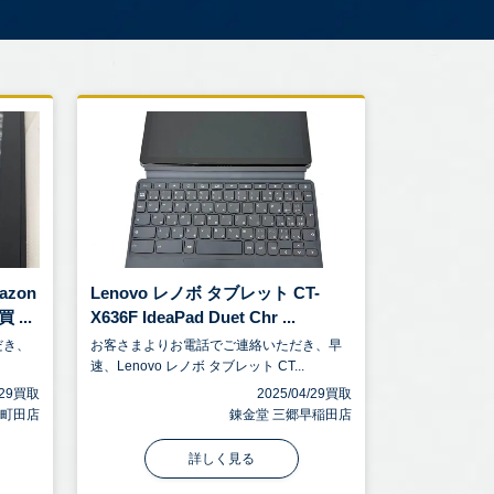
azon
Lenovo レノボ タブレット CT-
...
X636F IdeaPad Duet Chr ...
だき、
お客さまよりお電話でご連絡いただき、早
速、Lenovo レノボ タブレット CT...
6/29買取
2025/04/29買取
 町田店
錬金堂 三郷早稲田店
詳しく見る