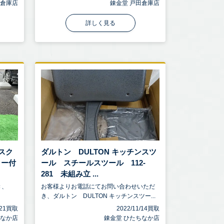
田倉庫店
錬金堂 戸田倉庫店
詳しく見る
デスク
ダルトン DULTON キッチンスツ
ター付
ール スチールスツール 112-
281 未組み立 ...
き、
お客様よりお電話にてお問い合わせいただ
き、ダルトン DULTON キッチンスツー...
1/21買取
2022/11/14買取
ちなか店
錬金堂 ひたちなか店