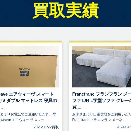
買取実績
weave エアウィーヴ スマート
Francfranc フランフラン 
5 セミダブル マットレス 寝具の
ファ L/R L字型ソファ グレ
..
買 ...
さまよりお電話でご連絡いただき、早
お客さまより出張買取をご利用いた
rweave エアウィーヴ スマー...
Francfranc フランフラン メーネ...
2025/01/22買取
2024/0