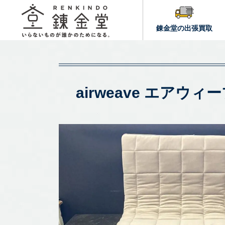
錬金堂の出張買取
airweave エア