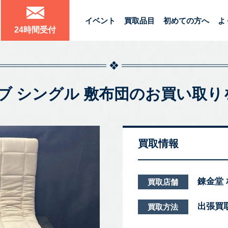
イベント
買取品目
初めての方へ
よ
24時間受付
ウィーブ シングル 敷布団のお買い
買取情報
錬金堂
買取店舗
出張買
買取方法