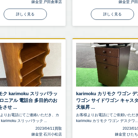
錬金堂 戸田倉庫店
錬金堂 戸
詳しく見る
詳しく見る
ク karimoku スリッパラッ
karimoku カリモク ワゴン 
コロニアル 電話台 多目的のお
ワゴン サイドワゴン キャス
させ ...
天板昇 ...
様よりお電話にてご連絡いただき、カ
お客様よりお電話にてご依頼いただ
karimoku スリッパラック ...
karimoku カリモク ワゴン デスクワ...
2023/04/11買取
2023/0
錬金堂 石川小松店
錬金堂 ひた