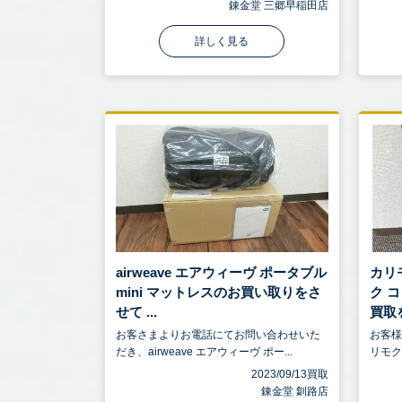
錬金堂 三郷早稲田店
詳しく見る
airweave エアウィーヴ ポータブル
カリモ
mini マットレスのお買い取りをさ
ク 
せて ...
買取を
お客さまよりお電話にてお問い合わせいた
お客
だき、airweave エアウィーヴ ポー...
リモク 
2023/09/13買取
錬金堂 釧路店