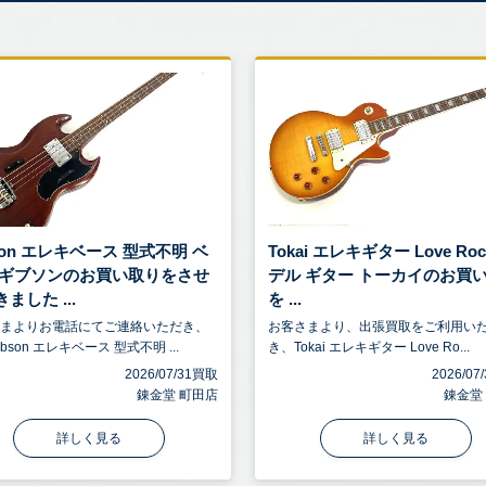
son エレキベース 型式不明 ベ
Tokai エレキギター Love Roc
 ギブソンのお買い取りをさせ
デル ギター トーカイのお買
ました ...
を ...
さまよりお電話にてご連絡いただき、
お客さまより、出張買取をご利用い
bson エレキベース 型式不明 ...
き、Tokai エレキギター Love Ro...
2026/07/31買取
2026/0
錬金堂 町田店
錬金堂
詳しく見る
詳しく見る