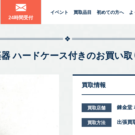
イベント
買取品目
初めての方へ
よ
24時間受付
ート 管楽器 ハードケース付きのお買
買取情報
錬金堂
買取店舗
出張買
買取方法