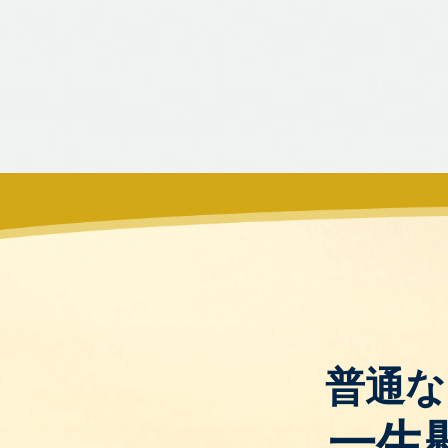
普通な
一生