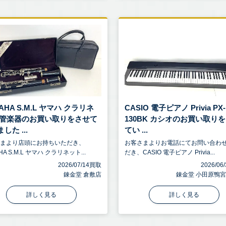
AHA S.M.L ヤマハ クラリネ
CASIO 電子ピアノ Privia PX-
 管楽器のお買い取りをさせて
130BK カシオのお買い取り
した ...
てい ...
さまより店頭にお持ちいただき、
お客さまよりお電話にてお問い合わ
HA S.M.L ヤマハ クラリネット...
だき、CASIO 電子ピアノ Privia...
2026/07/14買取
2026/0
錬金堂 倉敷店
錬金堂 小田原鴨
詳しく見る
詳しく見る