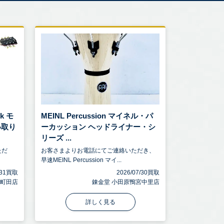
k モ
MEINL Percussion マイネル・パ
い取り
ーカッション ヘッドライナー・シ
リーズ ...
ただ
お客さまよりお電話にてご連絡いただき、
早速MEINL Percussion マイ...
7/31買取
2026/07/30買取
 町田店
錬金堂 小田原鴨宮中里店
詳しく見る