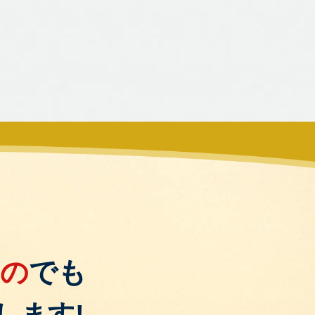
もの
でも
します!