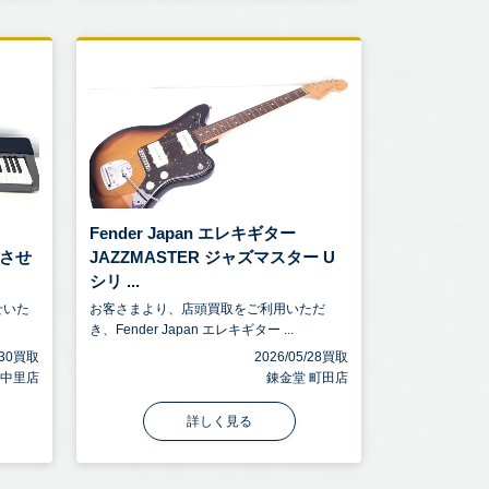
Fender Japan エレキギター
をさせ
JAZZMASTER ジャズマスター U
シリ ...
せいた
お客さまより、店頭買取をご利用いただ
き、Fender Japan エレキギター ...
6/30買取
2026/05/28買取
宮中里店
錬金堂 町田店
詳しく見る