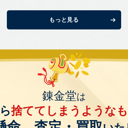
もっと見る
錬金堂
は
ら
捨ててしまうような
懸命、査定・買取
いた