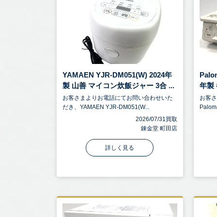
YAMAEN YJR-DM051(W) 2024年
Palo
製 山善 マイコン炊飯ジャー 3合 ...
年製 
お客さまよりお電話にてお問い合わせいた
お客
だき、YAMAEN YJR-DM051(W...
Palom
2026/07/31買取
錬金堂 町田店
詳しく見る