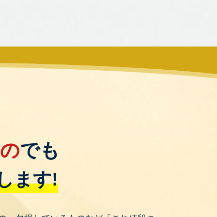
もの
でも
します!