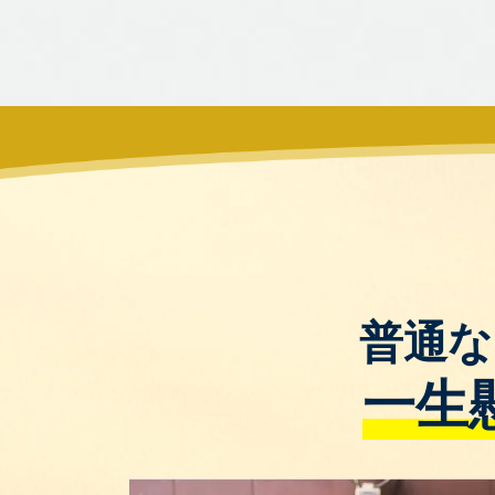
普通な
一生