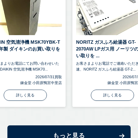
KIN 空気清浄機 MSK70YBK-T
NORITZ ガスふろ給湯器 GT-
21年製 ダイキンのお買い取りを
2070AW LPガス用 ノーリツ
い取りを ...
さまよりお電話にてお問い合わせいた
お客さまよりお電話でご連絡いただ
AIKIN 空気清浄機 MSK70...
速、NORITZ ガスふろ給湯器 GT-2...
2026/07/31買取
2026/0
錬金堂 小田原鴨宮中里店
錬金堂 小田原鴨
詳しく見る
詳しく見る
もっと見る