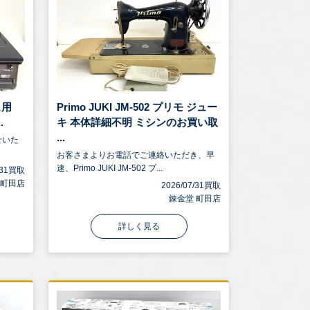
ス用
Primo JUKI JM-502 プリモ ジュー
.
キ 本体詳細不明 ミシンのお買い取
...
せいた
お客さまよりお電話でご連絡いただき、早
速、Primo JUKI JM-502 プ...
7/31買取
 町田店
2026/07/31買取
錬金堂 町田店
詳しく見る