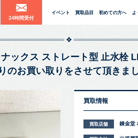
イベント
買取品目
初めての方へ
よ
24時間受付
X イナックス ストレート型 止水栓 L
りのお買い取りをさせて頂きま
買取情報
錬金堂
買取店舗