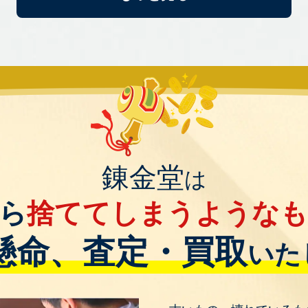
錬金堂
は
ら
捨ててしまうような
懸命、査定・買取
いた