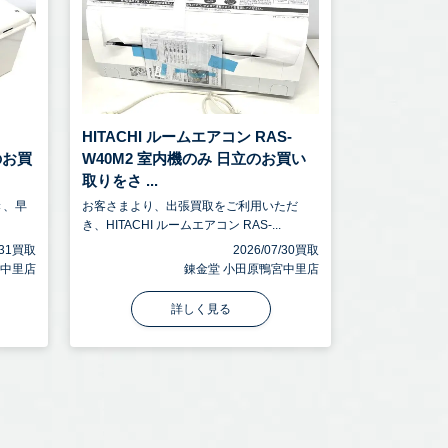
HITACHI ルームエアコン RAS-
のお買
W40M2 室内機のみ 日立のお買い
取りをさ ...
き、早
お客さまより、出張買取をご利用いただ
き、HITACHI ルームエアコン RAS-...
7/31買取
2026/07/30買取
宮中里店
錬金堂 小田原鴨宮中里店
詳しく見る