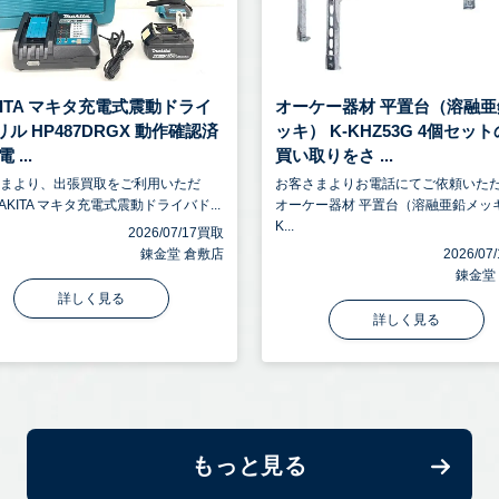
KITA マキタ充電式震動ドライ
オーケー器材 平置台（溶融亜
ル HP487DRGX 動作確認済
ッキ） K-KHZ53G 4個セッ
 ...
買い取りをさ ...
さまより、出張買取をご利用いただ
お客さまよりお電話にてご依頼いた
AKITA マキタ充電式震動ドライバド...
オーケー器材 平置台（溶融亜鉛メッ
K...
2026/07/17買取
錬金堂 倉敷店
2026/0
錬金堂
詳しく見る
詳しく見る
もっと見る