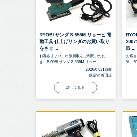
RYOBI サンダ S-555M リョービ 電
RYO
動工具 仕上げサンダのお買い取り
20
をさせ ...
取 ...
お客さまより、出張買取をご利用いただ
お客
き、RYOBI サンダ S-555M リョー...
速、RY
2026/07/31買取
錬金堂 町田店
詳しく見る