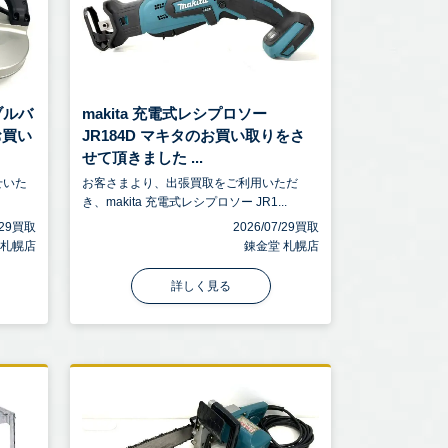
タブルバ
makita 充電式レシプロソー
お買い
JR184D マキタのお買い取りをさ
せて頂きました ...
せいた
お客さまより、出張買取をご利用いただ
き、makita 充電式レシプロソー JR1...
7/29買取
2026/07/29買取
 札幌店
錬金堂 札幌店
詳しく見る