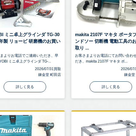
BI ミニ卓上グラインダ TG-30
makita 2107F マキタ ポー
07年製 リョービ 研磨機のお買い
ンドソー 切断機 電動工具の
取り ...
さまよりお電話でご連絡いただき、早
お客さまよりお電話にてお問い合わ
OBI ミニ卓上グラインダ TG-...
だき、makita 2107F マキタ ポ...
2026/07/31買取
2026/0
錬金堂 町田店
錬金堂
詳しく見る
詳しく見る