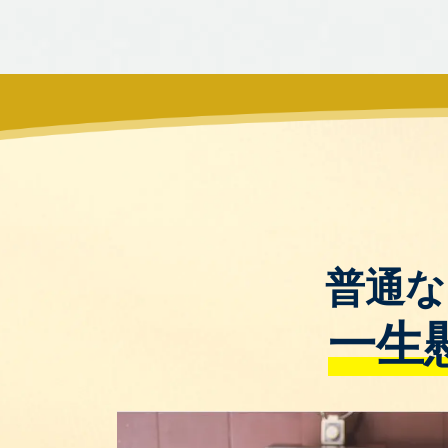
普通な
一生