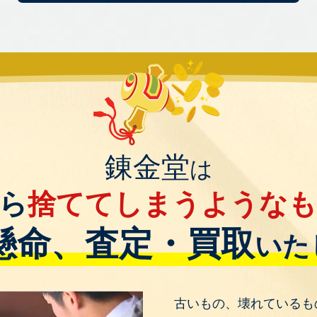
錬金堂
は
ら
捨ててしまうような
懸命、査定・買取
いた
古いもの、壊れているも