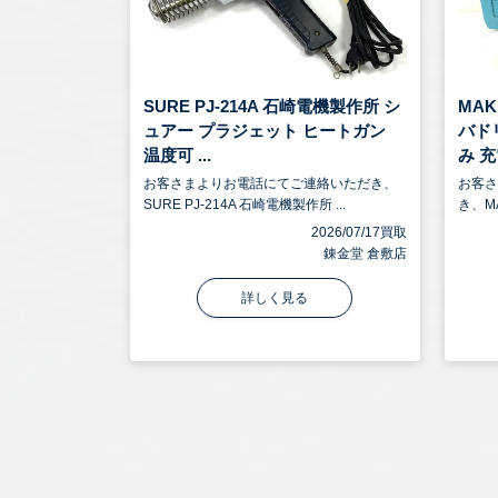
SURE PJ-214A 石崎電機製作所 シ
MA
ュアー プラジェット ヒートガン
バドリ
温度可 ...
み 充電
お客さまよりお電話にてご連絡いただき、
お客
SURE PJ-214A 石崎電機製作所 ...
き、M
2026/07/17買取
錬金堂 倉敷店
詳しく見る