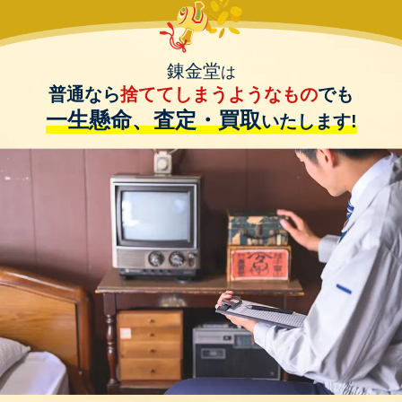
錬金堂
は
普通なら
捨ててしまうようなもの
でも
一生懸命、査定・買取
いたします!