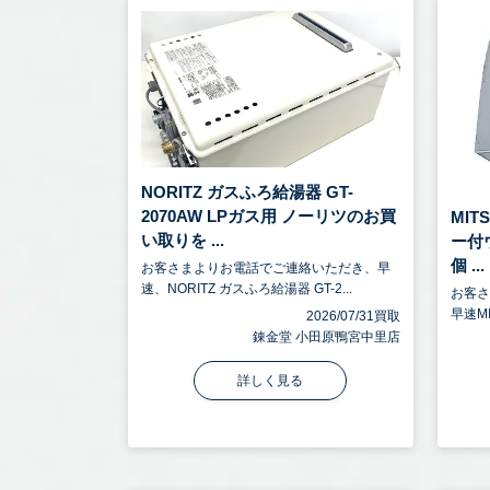
NORITZ ガスふろ給湯器 GT-
2070AW LPガス用 ノーリツのお買
MIT
い取りを ...
ー付ウ
個 ...
お客さまよりお電話でご連絡いただき、早
速、NORITZ ガスふろ給湯器 GT-2...
お客
早速MI
2026/07/31買取
錬金堂 小田原鴨宮中里店
詳しく見る