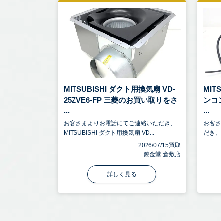
MITSUBISHI ダクト用換気扇 VD-
MIT
25ZVE6-FP 三菱のお買い取りをさ
ンコ
...
...
お客さまよりお電話にてご連絡いただき、
お客
MITSUBISHI ダクト用換気扇 VD...
だき、M
2026/07/15買取
錬金堂 倉敷店
詳しく見る