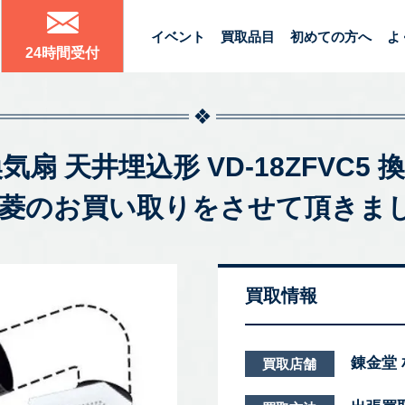
イベント
買取品目
初めての方へ
よ
24時間受付
用換気扇 天井埋込形 VD-18ZFVC
三菱のお買い取りをさせて頂きま
買取情報
錬金堂
買取店舗