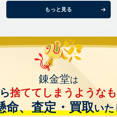
もっと見る
錬金堂
は
ら
捨ててしまうような
懸命、査定・買取
いた