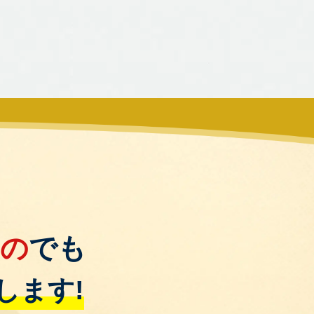
もの
でも
します!