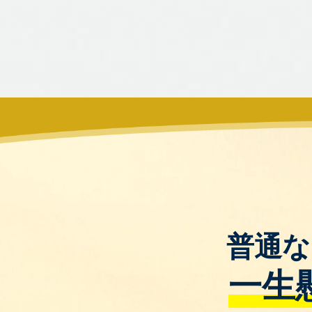
普通な
一生