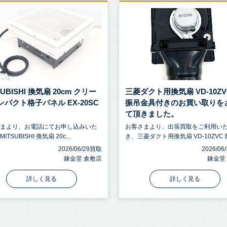
SUBISHI 換気扇 20cm クリー
三菱ダクト用換気扇 VD-10ZV
ンパクト格子パネル EX-20SC
振吊金具付きのお買い取りを
て頂きました。
さまより、お電話にてお申し込みいた
お客さまより、出張買取をご利用い
ITSUBISHI 換気扇 20c...
き、三菱ダクト用換気扇 VD-10ZVC 防.
2026/06/29買取
2026/0
錬金堂 倉敷店
錬金堂
詳しく見る
詳しく見る