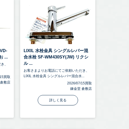
VD-
LIXIL 水栓金具 シングルレバー混
...
合水栓 SF-WM430SY(JW) リクシ
ル ...
だき、
お客さまよりお電話にてご依頼いただき、
LIXIL 水栓金具 シングルレバー混合水...
7/15買取
 倉敷店
2026/07/15買取
錬金堂 倉敷店
詳しく見る