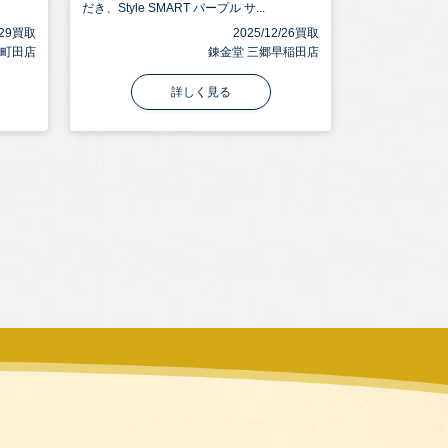
だき、Style SMART パープル サ...
5/29買取
2025/12/26買取
 町田店
錬金堂 三郷早稲田店
詳しく見る