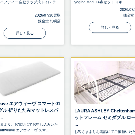
イフティー 自動ラップ式トイレ ラ
yogibo Modju 4点セット ヨギ...
2026/0
2026/07/30買取
錬金堂
錬金堂 札幌店
詳しく見る
詳しく見る
weave エアウィーヴ スマート01
グル 折りたたみマットレスパ
LAURA ASHLEY Cheltenha
..
ットフレーム セミダブル ロ
...
さまより、お電話にてお申し込みいた
irweave エアウィーヴ スマ...
お客さまよりお電話にてご依頼いた