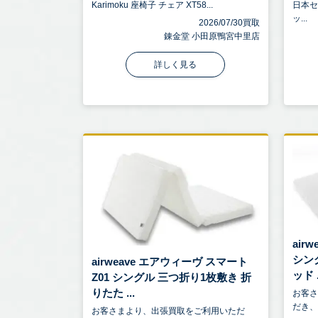
Karimoku 座椅子 チェア XT58...
日本セ
ッ...
2026/07/30買取
錬金堂 小田原鴨宮中里店
詳しく見る
air
シン
airweave エアウィーヴ スマート
ッド .
Z01 シングル 三つ折り1枚敷き 折
りたた ...
お客
だき、a
お客さまより、出張買取をご利用いただ