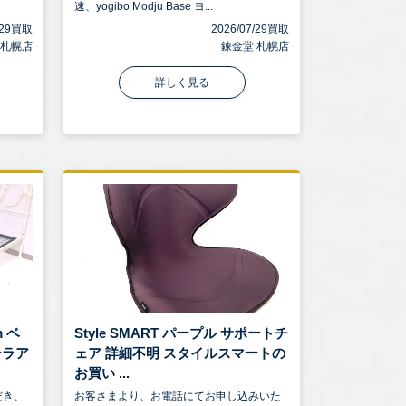
速、yogibo Modju Base ヨ...
7/29買取
2026/07/29買取
 札幌店
錬金堂 札幌店
詳しく見る
m ベ
Style SMART パープル サポートチ
ーラア
ェア 詳細不明 スタイルスマートの
お買い ...
だき、
お客さまより、お電話にてお申し込みいた