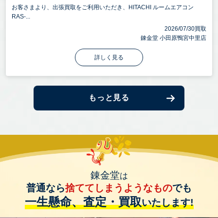
お客さまより、出張買取をご利用いただき、HITACHI ルームエアコン
RAS-...
2026/07/30買取
錬金堂 小田原鴨宮中里店
詳しく見る
もっと見る
錬金堂
は
普通なら
捨ててしまうようなもの
でも
一生懸命、査定・買取
いたします!