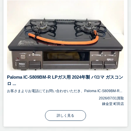
Paloma IC-S809BM-R LPガス用 2024年製 パロマ ガスコン
ロ ...
お客さまよりお電話にてお問い合わせいただき、Paloma IC-S809BM-R...
2026/07/31買取
錬金堂 町田店
詳しく見る