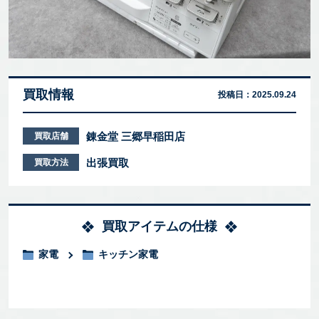
買取情報
投稿日：
2025.09.24
錬金堂 三郷早稲田店
買取店舗
出張買取
買取方法
買取アイテムの仕様
家電
キッチン家電