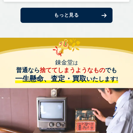
もっと見る
錬金堂
は
普通なら
捨ててしまうようなもの
でも
一生懸命、査定・買取
いたします!