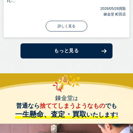
FL-...
2026/05/28買取
錬金堂 町田店
詳しく見る
もっと見る
錬金堂
は
普通なら
捨ててしまうようなもの
でも
一生懸命、査定・買取
いたします!