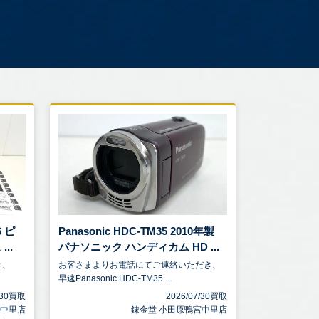
6 ピ
Panasonic HDC-TM35 2010年製
..
パナソニック ハンディカム HD ...
き、
お客さまよりお電話にてご連絡いただき、
早速Panasonic HDC-TM35 ...
7/30買取
2026/07/30買取
宮中里店
錬金堂 小田原鴨宮中里店