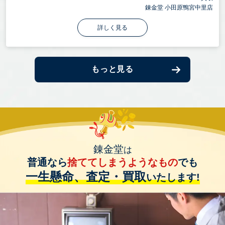
錬金堂 小田原鴨宮中里店
詳しく見る
もっと見る
錬金堂
は
普通なら
捨ててしまうようなもの
でも
一生懸命、査定・買取
いたします!