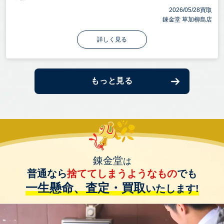
2026/05/28買取
錬金堂 草加柳島店
詳しく見る
もっと見る
錬金堂
は
普通なら
捨ててしまうようなもの
でも
一生懸命、査定・買取
いたします!