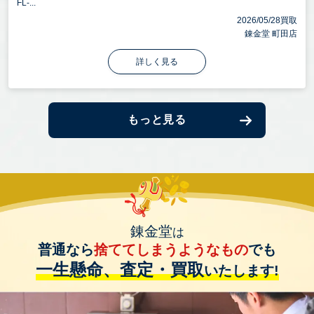
FL-...
2026/05/28買取
錬金堂 町田店
詳しく見る
もっと見る
錬金堂
は
普通なら
捨ててしまうようなもの
でも
一生懸命、査定・買取
いたします!