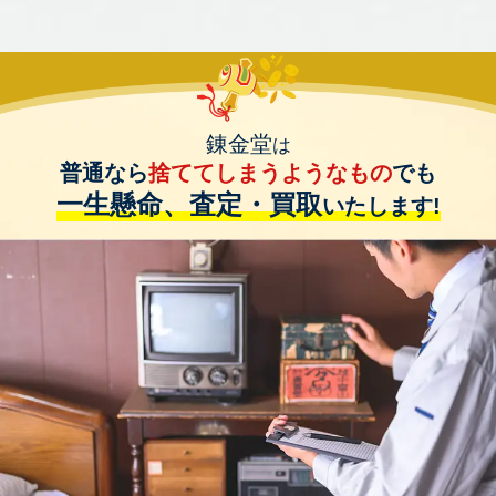
錬金堂
は
普通なら
捨ててしまうようなもの
でも
一生懸命、査定・買取
いたします!