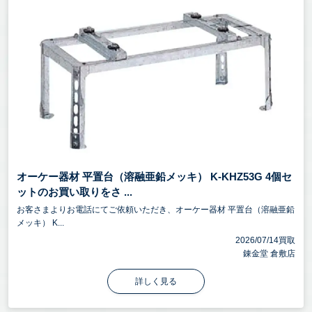
オーケー器材 平置台（溶融亜鉛メッキ） K-KHZ53G 4個セ
ットのお買い取りをさ ...
お客さまよりお電話にてご依頼いただき、オーケー器材 平置台（溶融亜鉛
メッキ） K...
2026/07/14買取
錬金堂 倉敷店
詳しく見る