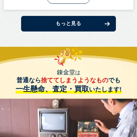
もっと見る
錬金堂
は
普通なら
捨ててしまうようなもの
でも
一生懸命、査定・買取
いたします!