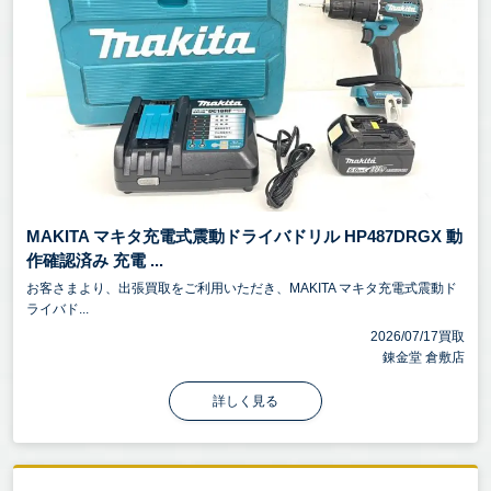
MAKITA マキタ充電式震動ドライバドリル HP487DRGX 動
作確認済み 充電 ...
お客さまより、出張買取をご利用いただき、MAKITA マキタ充電式震動ド
ライバド...
2026/07/17買取
錬金堂 倉敷店
詳しく見る