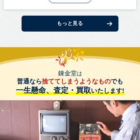
もっと見る
錬金堂
は
普通なら
捨ててしまうようなもの
でも
一生懸命、査定・買取
いたします!