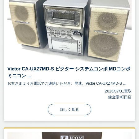
Victor CA-UXZ7MD-S ビクター システムコンポ MDコンポ
ミニコン ...
お客さまよりお電話でご連絡いただき、早速、Victor CA-UXZ7MD-S ...
2026/07/31買取
錬金堂 町田店
詳しく見る