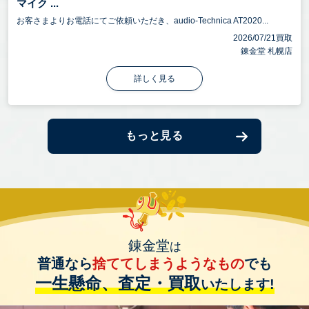
マイク ...
お客さまよりお電話にてご依頼いただき、audio-Technica AT2020...
2026/07/21買取
錬金堂 札幌店
詳しく見る
もっと見る
錬金堂
は
普通なら
捨ててしまうようなもの
でも
一生懸命、査定・買取
いたします!