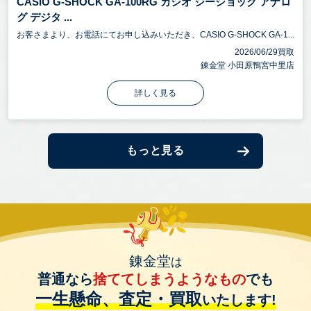
CASIO G-SHOCK GA-100RG カシオ ジーショック アナロ
グ デジタ ...
お客さまより、お電話にてお申し込みいただき、CASIO G-SHOCK GA-1...
2026/06/29買取
錬金堂 小田原鴨宮中里店
詳しく見る
もっと見る
錬金堂
は
普通なら
捨ててしまうようなもの
でも
一生懸命、査定・買取
いたします!