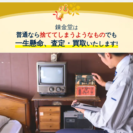
錬金堂
は
普通なら
捨ててしまうようなもの
でも
一生懸命、査定・買取
いたします!