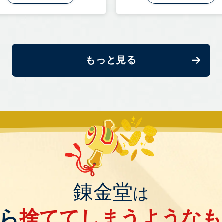
もっと見る
錬金堂
は
ら
捨ててしまうような