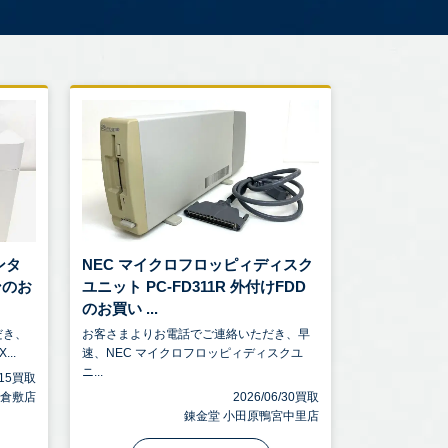
ンタ
NEC マイクロフロッピィディスク
ンのお
ユニット PC-FD311R 外付けFDD
のお買い ...
だき、
お客さまよりお電話でご連絡いただき、早
..
速、NEC マイクロフロッピィディスクユ
ニ...
7/15買取
 倉敷店
2026/06/30買取
錬金堂 小田原鴨宮中里店