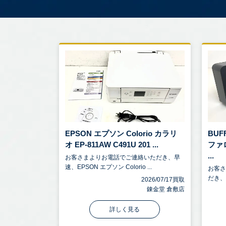
EPSON エプソン Colorio カラリ
BUF
オ EP-811AW C491U 201 ...
ファ
...
お客さまよりお電話でご連絡いただき、早
速、EPSON エプソン Colorio ...
お客
だき、BU
2026/07/17買取
錬金堂 倉敷店
詳しく見る