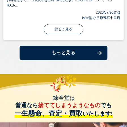
お客さまより、出張買取をご利用いただき、HITACHI ルームエアコン
RAS-...
2026/07/30買取
錬金堂 小田原鴨宮中里店
詳しく見る
もっと見る
錬金堂
は
普通なら
捨ててしまうようなもの
でも
一生懸命、査定・買取
いたします!