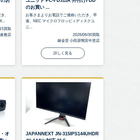
ンのお
ユニット PC-FD311R 外付けFDD
のお買い ...
だき、
お客さまよりお電話でご連絡いただき、早
..
速、NEC マイクロフロッピィディスクユ
ニ...
7/15買取
 倉敷店
2026/06/30買取
錬金堂 小田原鴨宮中里店
詳しく見る
アイ・オ
JAPANNEXT JN-315IPS144UHDR