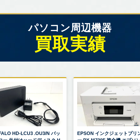
パソコン周辺機器
買取実績
FALO HD-LCU3 .OU3/N バッ
EPSON インクジェットプリ