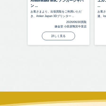
AnkerMake M5C アンカージャパ
エル
ン ...
...
お客さまより、出張買取をご利用いただ
お客
き、Anker Japan 3Dプリンター ...
速、log
2026/06/30買取
錬金堂 小田原鴨宮中里店
詳しく見る