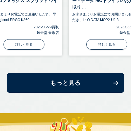
ゴノミックス スプリット ワイ
ー・データ MOドライブのお
取り ...
さまよりお電話でご連絡いただき、早
お客さまよりお電話にてお問い合わ
icool ERGO K860 ...
だき、I・O DATA MOP2-U1.3...
2026/06/29買取
2026/0
錬金堂 倉敷店
錬金堂
詳しく見る
詳しく見る
もっと見る