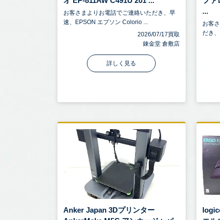
オ EP-811AW C491U 201 ...
ファ
...
お客さまよりお電話でご連絡いただき、早
速、EPSON エプソン Colorio ...
お客
だき、BU
2026/07/17買取
錬金堂 倉敷店
詳しく見る
Anker Japan 3Dプリンター
log