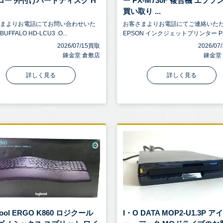
ロー 外付けハードディスク H
ー PX-M730F 複合機 エプソ
買い取り ...
さまよりお電話にてお問い合わせいた
お客さまよりお電話にてご連絡いた
FFALO HD-LCU3 .O...
EPSON インクジェットプリンター PX.
2026/07/15買取
2026/0
錬金堂 倉敷店
錬金堂
詳しく見る
詳しく見る
icool ERGO K860 ロジクール
I・O DATA MOP2-U1.3P 