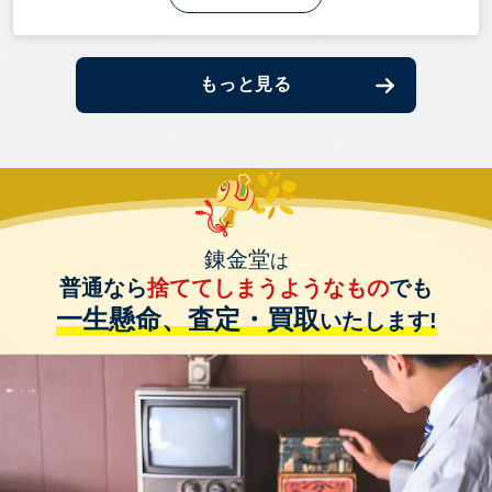
もっと見る
錬金堂
は
普通なら
捨ててしまうようなもの
でも
一生懸命、査定・買取
いたします!