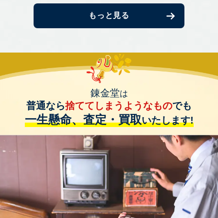
もっと見る
錬金堂
は
普通なら
捨ててしまうようなもの
でも
一生懸命、査定・買取
いたします!