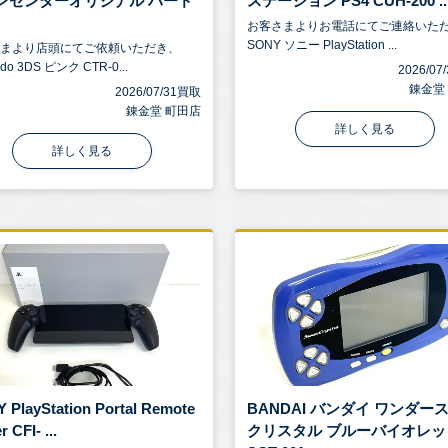
ンセンターオリジナル ハード
ステーション PS4 CUH-200 ..
お客さまよりお電話にてご連絡いた
SONY ソニー PlayStation ...
さまより店頭にてご依頼いただき、
ndo 3DS ピンク CTR-0...
2026/0
錬金堂
2026/07/31買取
錬金堂 町田店
詳しく見る
詳しく見る
 PlayStation Portal Remote
BANDAI バンダイ ワンダー
r CFI- ...
クリスタル ブルーバイオレッ