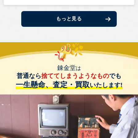
もっと見る
錬金堂
は
普通なら
捨ててしまうようなもの
でも
一生懸命、査定・買取
いたします!