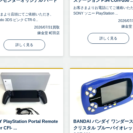
ンセンターオリジナル ハード
ステーション PS4 CUH-200 ..
お客さまよりお電話にてご連絡いた
SONY ソニー PlayStation ...
さまより店頭にてご依頼いただき、
ndo 3DS ピンク CTR-0...
2026/0
錬金堂
2026/07/31買取
錬金堂 町田店
詳しく見る
詳しく見る
 PlayStation Portal Remote
BANDAI バンダイ ワンダー
r CFI- ...
クリスタル ブルーバイオレッ