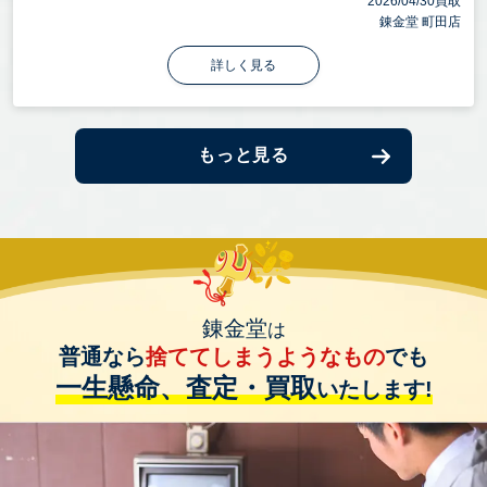
2026/04/30買取
錬金堂 町田店
詳しく見る
もっと見る
錬金堂
は
普通なら
捨ててしまうようなもの
でも
一生懸命、査定・買取
いたします!