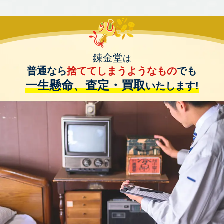
錬金堂
は
普通なら
捨ててしまうようなもの
でも
一生懸命、査定・買取
いたします!