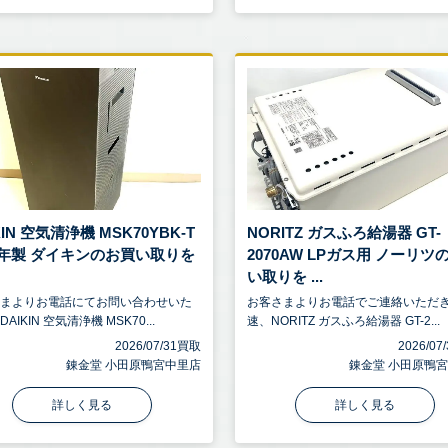
KIN 空気清浄機 MSK70YBK-T
NORITZ ガスふろ給湯器 GT-
21年製 ダイキンのお買い取りを
2070AW LPガス用 ノーリツ
い取りを ...
さまよりお電話にてお問い合わせいた
お客さまよりお電話でご連絡いただ
AIKIN 空気清浄機 MSK70...
速、NORITZ ガスふろ給湯器 GT-2...
2026/07/31買取
2026/0
錬金堂 小田原鴨宮中里店
錬金堂 小田原鴨
詳しく見る
詳しく見る