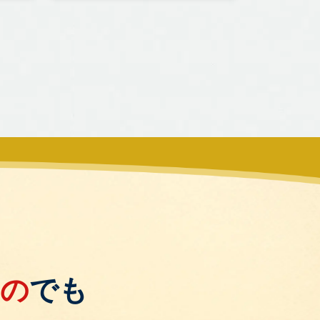
もの
でも