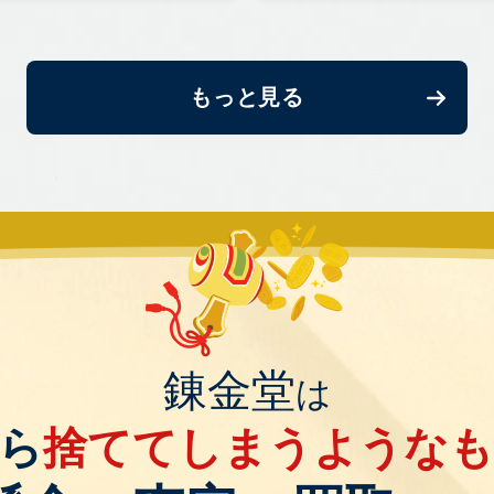
もっと見る
錬金堂
は
ら
捨ててしまうような