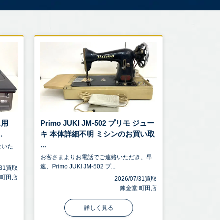
ス用
Primo JUKI JM-502 プリモ ジュー
.
キ 本体詳細不明 ミシンのお買い取
...
せいた
お客さまよりお電話でご連絡いただき、早
速、Primo JUKI JM-502 プ...
7/31買取
 町田店
2026/07/31買取
錬金堂 町田店
詳しく見る