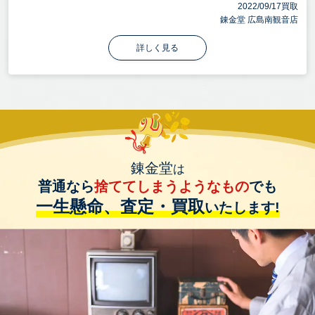
2022/09/17買取
錬金堂 広島南観音店
詳しく見る
錬金堂
は
普通なら
捨ててしまうようなもの
でも
一生懸命、査定・買取
いたします!