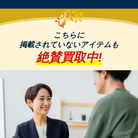
錬金堂は家具、家電、ブランド品、洋服、スポーツ
用品、アウトドア用品、楽器、小物、雑貨など、ど
んなジャンルでもOK！
こちらに
壊れていても、古くても、放置していても、欠損・
欠品していても大丈夫！
掲載されていないアイテムも
絶賛買取中!
まずは無料出張査定をご利用ください。プロの査定
員がご自宅までお伺いし、一点一点丁寧に査定いた
します。
他社で断られたお品物でも、当店なら思わぬ価格が
つくことも！
お値段がつかない場合でも、可能な限り引き取りさ
せていただきます。
お申込みはお電話一本！お気軽に錬金堂へご相談く
ださい！