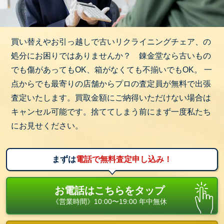
まずは無料出張査定をご利用ください。プロの査定
員がご自宅までお伺いし、一点一点丁寧に査定いた
買い替えやお引っ越しで古いリクライニングチェア、の
します。
処分にお困りではありませんか？ 錬金堂なら古いもの
他社で断られたお品物でも、当店なら思わぬ価格が
でも傷があってもOK、箱がなくても不揃いでもOK。 一
つくことも！
点からでも最寄りの店舗からプロの査定員が無料で出張
お値段がつかない場合でも、可能な限り引き取りさ
査定いたします。買取金額にご納得いただけない場合は
せていただきます。
キャンセル可能です。捨ててしまう前にまず一度私たち
お申込みはお電話一本！お気軽に錬金堂へご相談く
にお見せください。
ださい！
まずは
電話で無料査定申し込み！
お電話はこちらをタップ
《営業時間》10:00〜19:00 年中無休