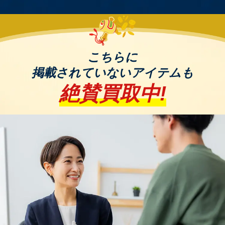
マクローラーのリクライニングチェアは、肩から腰
まで全身を包み込むようなデザインで、全身のリラ
クゼーションを追求した製品です。マッサージ機能
等も搭載していることが多く、リラクゼーション効
こちらに
果は抜群です。
掲載されていないアイテムも
他にも多くのリクライニングチェアが市場に存在し
絶賛買取中!
ます。お手持ちの製品の詳細や品番が不明な場合
は、製品本体のラベルや取扱説明書をご確認いただ
くか、メーカーの公式サイトで情報をお調べいただ
くと査定がスムーズです。
錬金堂は家具、家電、ブランド品、洋服、スポーツ
用品、アウトドア用品、楽器、小物、雑貨など、ど
んなジャンルでもOK！
壊れていても、古くても、放置していても、欠損・
欠品していても大丈夫！