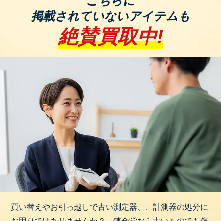
こちらに
例：
掲載されていないアイテムも
・アジレント E5071C ENA ネットワークアナライザ
絶賛買取中!
・アジレント N5230A PNA-L ネットワークアナライ
ザ
これらの測定器は、専門市場での需要が高く、買取
査定においても高い評価を受ける傾向があります。
出張買取をご希望の際は、ぜひこれらの製品をお持
ち込みください。専門の査定士が丁寧に評価し、適
正な価格で買取いたします。
錬金堂は家具、家電、ブランド品、洋服、スポーツ
用品、アウトドア用品、楽器、小物、雑貨など、ど
んなジャンルでもOK！
壊れていても、古くても、放置していても、欠損・
欠品していても大丈夫！
買い替えやお引っ越しで古い測定器、、計測器の処分に
お困りではありませんか？ 錬金堂なら古いものでも傷