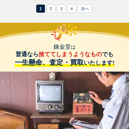
1
2
3
4
次へ
錬金堂
は
普通なら
捨ててしまうようなもの
でも
一生懸命、査定・買取
いたします!