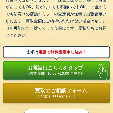
まずは無料出張査定をご利用ください。プロの査定
があってもOK、箱がなくても不揃いでもOK。 一点から
員がご自宅までお伺いし、一点一点丁寧に査定いた
でも最寄りの店舗からプロの査定員が無料で出張査定い
します。
たします。買取金額にご納得いただけない場合はキャン
他社で断られたお品物でも、当店なら思わぬ価格が
セル可能です。捨ててしまう前にまず一度私たちにお見
つくことも！
せください。
お値段がつかない場合でも、可能な限り引き取りさ
せていただきます。
お申込みはお電話一本！お気軽に錬金堂へご相談く
まずは
電話で無料査定申し込み！
ださい！
お電話はこちらをタップ
《営業時間》10:00〜19:00 年中無休
買取のご相談フォーム
《 24時間 365日受付中 》