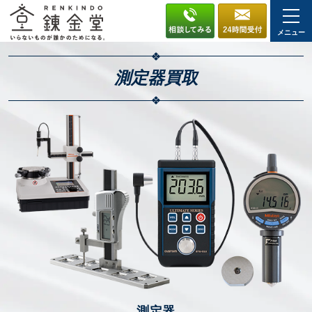
メニュー
測定器
買取
測定器