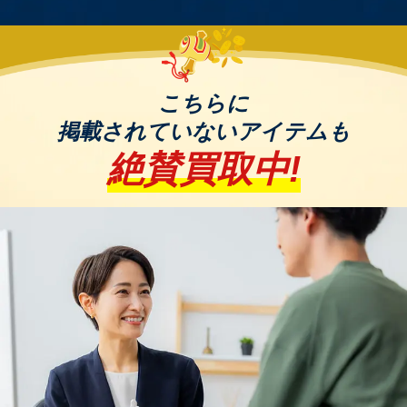
は入手できない非常に貴重なカードが含まれていま
す。
また、すべてのカードがホログラフィック加工され
ていることもあり、視覚的にも豪華なパックです。
こちらに
テラスタルフェスex、シャイニートレジャーex、
掲載されていないアイテムも
THE BEST OF XY、GXバトルブースト、VSTARユ
絶賛買取中!
ニバースなど…
4.スターターセット
初心者向けに構築されたデッキセットで、すぐに対
戦を始められる内容となっています。特定のポケモ
ンを中心としたデッキが多く、プレイマットやダメ
カンなどの付属品も含まれることがあります。
5. プロモーションカード
イベントやキャンペーン、特定の商品に付属する限
定カードです。希少価値が高く、コレクターの間で