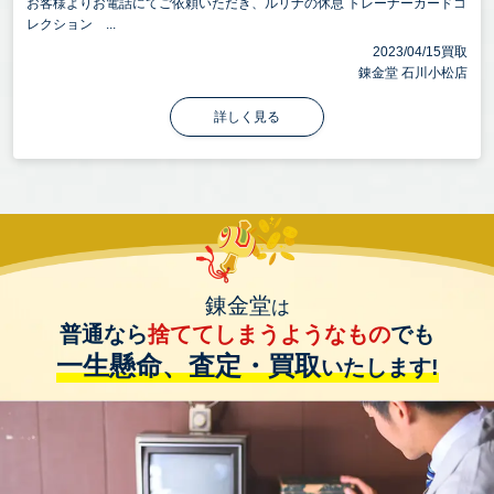
お客様よりお電話にてご依頼いただき、ルリナの休息 トレーナーカードコ
レクション ...
2023/04/15買取
錬金堂 石川小松店
詳しく見る
錬金堂
は
普通なら
捨ててしまうようなもの
でも
一生懸命、査定・買取
いたします!