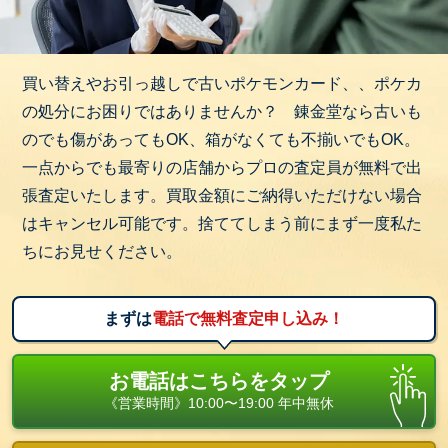
高値で取引されることがあります。
「ポケモンカードゲーム 25th ANNIVERSARY
GOLDEN BOX」に収録された特別なピカチュウカー
買い替えやお引っ越しで古いポケモンカード、、ポケカ
ドなど…
の処分にお困りではありませんか？ 錬金堂なら古いも
のでも傷があってもOK、箱がなくても不揃いでもOK。
錬金堂は家具、家電、ブランド品、洋服、スポーツ
一点からでも最寄りの店舗からプロの査定員が無料で出
用品、アウトドア用品、楽器、小物、雑貨など、ど
張査定いたします。買取金額にご納得いただけない場合
んなジャンルでもOK！
はキャンセル可能です。捨ててしまう前にまず一度私た
壊れていても、古くても、放置していても、欠損・
ちにお見せください。
欠品していても大丈夫！
まずは無料出張査定をご利用ください。プロの査定
まずは
電話で無料査定申し込み！
員がご自宅までお伺いし、一点一点丁寧に査定いた
します。
お電話はこちらをタップ
他社で断られたお品物でも、当店なら思わぬ価格が
《営業時間》10:00〜19:00 年中無休
つくことも！