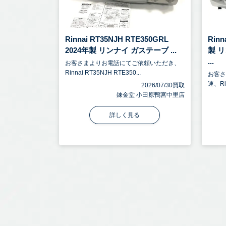
Rinnai RT35NJH RTE350GRL
Rin
2024年製 リンナイ ガステーブ ...
製 
...
お客さまよりお電話にてご依頼いただき、
Rinnai RT35NJH RTE350...
お客
速、Ri
2026/07/30買取
錬金堂 小田原鴨宮中里店
詳しく見る