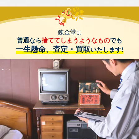
錬金堂
は
普通なら
捨ててしまうようなもの
でも
一生懸命、査定・買取
いたします!