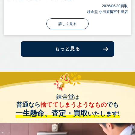
2026/06/30買取
錬金堂 小田原鴨宮中里店
詳しく見る
もっと見る
錬金堂
は
普通なら
捨ててしまうようなもの
でも
一生懸命、査定・買取
いたします!