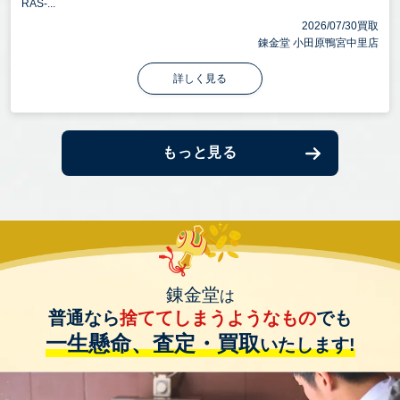
RAS-...
2026/07/30買取
錬金堂 小田原鴨宮中里店
詳しく見る
もっと見る
錬金堂
は
普通なら
捨ててしまうようなもの
でも
一生懸命、査定・買取
いたします!