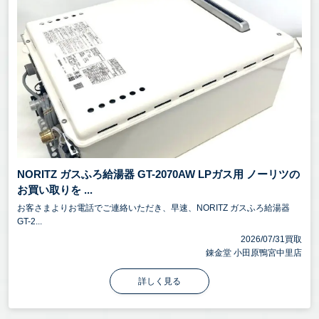
NORITZ ガスふろ給湯器 GT-2070AW LPガス用 ノーリツの
お買い取りを ...
お客さまよりお電話でご連絡いただき、早速、NORITZ ガスふろ給湯器
GT-2...
2026/07/31買取
錬金堂 小田原鴨宮中里店
詳しく見る