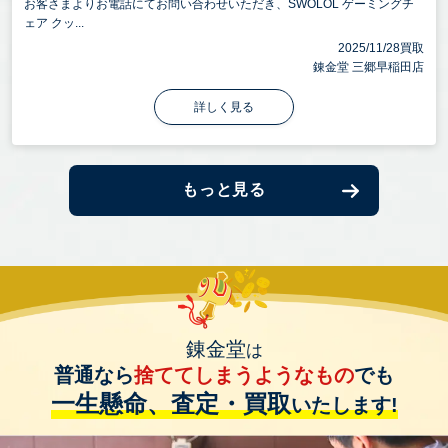
お客さまよりお電話にてお問い合わせいただき、SWOLOL ゲーミングチ
ェア クッ...
2025/11/28買取
錬金堂 三郷早稲田店
詳しく見る
もっと見る
錬金堂
は
普通なら
捨ててしまうようなもの
でも
一生懸命、査定・買取
いたします!