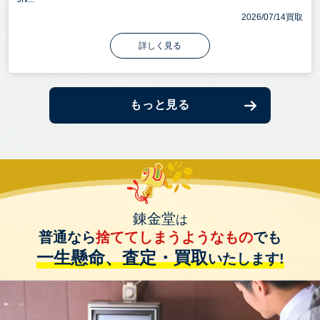
2026/07/14買取
詳しく見る
もっと見る
錬金堂
は
普通なら
捨ててしまうようなもの
でも
一生懸命、査定・買取
いたします!